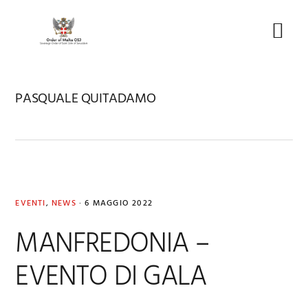
Skip
Skip
Skip
to
to
to
Menu
primary
main
footer
navigation
content
PASQUALE QUITADAMO
EVENTI
,
NEWS
·
6 MAGGIO 2022
MANFREDONIA –
EVENTO DI GALA