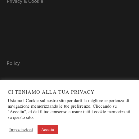
Privacy & Cookie
Policy
CI TENIAMO ALLA TUA PRIVACY
Usiamo i Cookie sul nostro sito per darti la migliore esperienza di
navigazione memorizzando le tue preferenze. Cliccando su
"Accetta", ci dai il tuo consenso a usare tutti i cookie memorizzati
su questo sito.
COPYRIGHT © 2026 SOVEREIGN ORDER OF ST. JOHN OF
JERUSALEM - KNIGHTS OF MALTA - OSJ
Impostazioni
Accetta