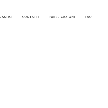
NASTICI
CONTATTI
PUBBLICAZIONI
FAQ
SEDE MAGISTRALE
DOMANDA DI
AMMISSIONE