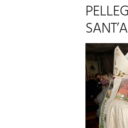
PELLE
SANT’