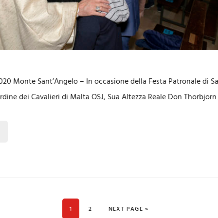
020 Monte Sant’Angelo – In occasione della Festa Patronale di S
Ordine dei Cavalieri di Malta OSJ, Sua Altezza Reale Don Thorbjor
PAGE
PAGE
GO TO
1
2
NEXT PAGE »