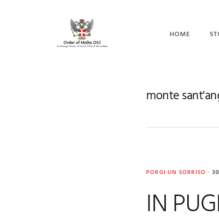
Skip
Skip
Skip
to
to
to
primary
main
footer
HOME
ST
navigation
content
CO
I 
monte sant'an
IL
PORGI UN SORRISO
·
3
IN PUG