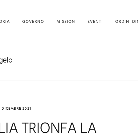
ORIA
GOVERNO
MISSION
EVENTI
ORDINI DI
STITUZIONE
GOVERNO
PROGETTO PORGI UN
SORRISO
GRAN MAESTRI
CORPO DIPLOMATICO
gelo
NEWS
 GRAN MAESTRO
UFFICIO STAMPA
EVENTI CON GALLERY
0 DICEMBRE 2021
LIA TRIONFA LA