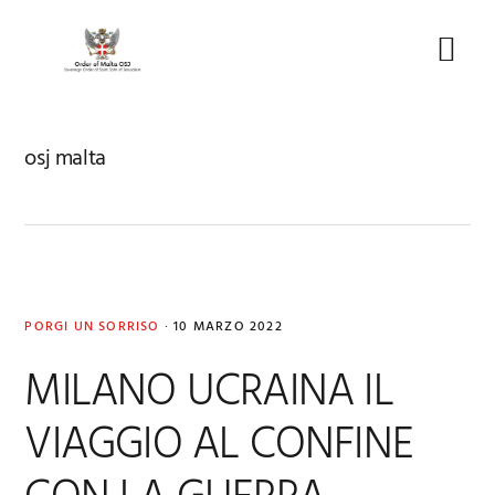
Skip
Skip
Skip
to
to
to
Menu
primary
main
footer
navigation
content
osj malta
PORGI UN SORRISO
·
10 MARZO 2022
MILANO UCRAINA IL
VIAGGIO AL CONFINE