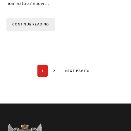
nominato 27 nuovi …
CONTINUE READING
PAGE
PAGE
GO TO
1
2
NEXT PAGE »
Footer