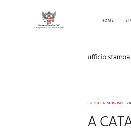
Skip
Skip
Skip
to
to
to
primary
main
footer
HOME
ST
navigation
content
CO
I 
ufficio stampa
IL
PORGI UN SORRISO
·
2
A CATA