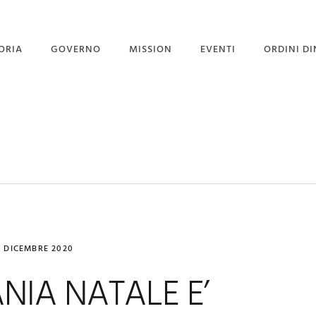
ORIA
GOVERNO
MISSION
EVENTI
ORDINI DI
STITUZIONE
GOVERNO
PROGETTO PORGI UN
SORRISO
GRAN MAESTRI
CORPO DIPLOMATICO
NEWS
 GRAN MAESTRO
UFFICIO STAMPA
EVENTI CON GALLERY
4 DICEMBRE 2020
NIA NATALE E’