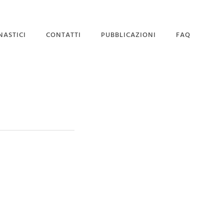
NASTICI
CONTATTI
PUBBLICAZIONI
FAQ
SEDE MAGISTRALE
DOMANDA DI
AMMISSIONE