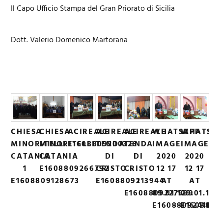
Il Capo Ufficio Stampa del Gran Priorato di Sicilia
Dott. Valerio Domenico Martorana
CHIESA
CHIESA
ACIREALE
ACIREALE
ACIREALE
WHATSAPP
WHATSA
MINORITELLI
MINORITELLI
E1608809200326
TENDA
TENDA
IMAGE
IMAGE
CATANIA
CATANIA
DI
DI
2020
2020
1
E1608809266792
CRISTO
CRISTO
12 17
12 17
E1608809128673
E1608809213944
1
AT
AT
E1608809227939
09.01.12
09.01.121
E160880924160
E160880