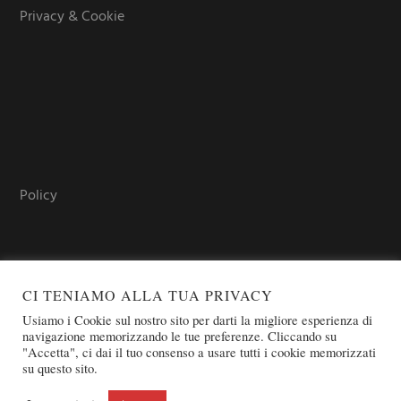
Privacy & Cookie
Policy
CI TENIAMO ALLA TUA PRIVACY
Usiamo i Cookie sul nostro sito per darti la migliore esperienza di
navigazione memorizzando le tue preferenze. Cliccando su
"Accetta", ci dai il tuo consenso a usare tutti i cookie memorizzati
COPYRIGHT © 2026 SOVEREIGN ORDER OF ST. JOHN OF
su questo sito.
JERUSALEM - KNIGHTS OF MALTA - OSJ