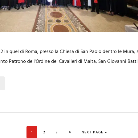
 in quel di Roma, presso la Chiesa di San Paolo dentro le Mura, s
nto Patrono dell'Ordine dei Cavalieri di Malta, San Giovanni Batt
PAGE
PAGE
PAGE
PAGE
GO TO
1
2
3
4
NEXT PAGE »