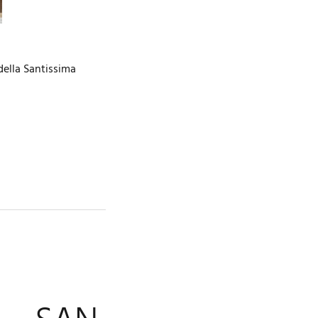
della Santissima
…