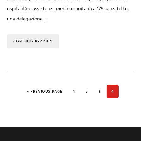
ospitalità e assistenza medico sanitaria a 175 senzatetto,
una delegazione …
CONTINUE READING
GO TO
PAGE
PAGE
PAGE
PAGE
«
PREVIOUS PAGE
1
2
3
4