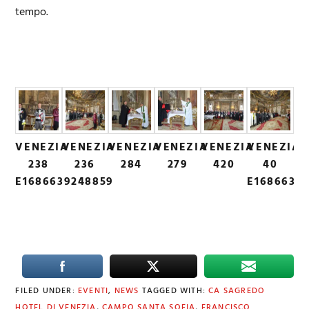
tempo.
VENEZIA
VENEZIA
VENEZIA
VENEZIA
VENEZIA
VENEZIA
238
236
284
279
420
40
E1686639248859
E16866390
FILED UNDER:
EVENTI
,
NEWS
TAGGED WITH:
CA SAGREDO
HOTEL DI VENEZIA
,
CAMPO SANTA SOFIA
,
FRANCISCO